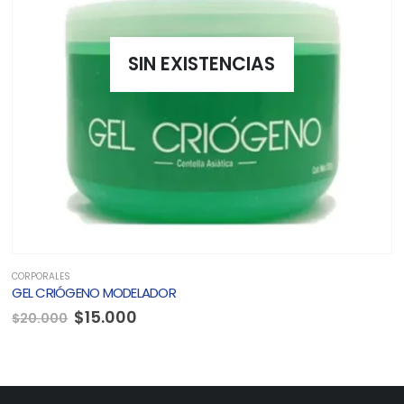
SIN EXISTENCIAS
CORPORALES
GEL CRIÓGENO MODELADOR
El
El
$
15.000
$
20.000
precio
precio
original
actual
era:
es:
$20.000.
$15.000.