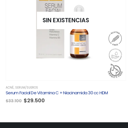
SIN EXISTENCIAS
ACNÉ
,
SERUM/SUEROS
Serum Facial De Vitamina C + Niacinamida 30 cc HDM
El
El
$
29.500
$
33.100
precio
precio
original
actual
era:
es:
$33.100.
$29.500.