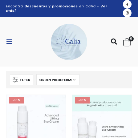
Encontrá
descuentos y promociones
en Calia -
Ver
más!
0
FILTER
-10%
-10%