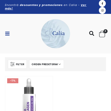
Encontrá
descuentos y promociones
en Calia -
Ver
más!
0
FILTER
-11%